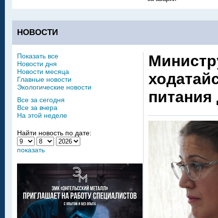
НОВОСТИ
Показать все
Министр
Новости дня
Новости месяца
ходатай
Главные новости
Экологические новости
питания 
Все за сегодня
Все за вчера
На этой неделе
Найти новость по дате:
показать