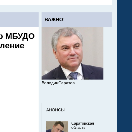
ВАЖНО:
ор МБУДО
вление
ВолодинСаратов
АНОНСЫ
Саратовская
область