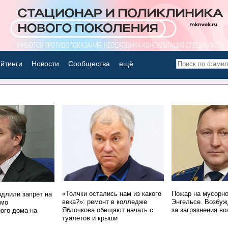
йтинги
Новости
Сообщества
ещё
НОВОСТИ ДНЯ
«Толчки остались нам из какого
Пожар на мусорно
одлили запрет на
века?»: ремонт в колледже
Энгельсе. Возбуж
имо
Яблочкова обещают начать с
за загрязнения во
ого дома на
туалетов и крыши