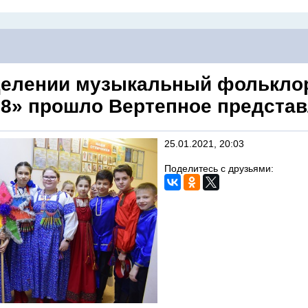
делении музыкальный фолькл
8» прошло Вертепное предста
25.01.2021, 20:03
Поделитесь с друзьями: