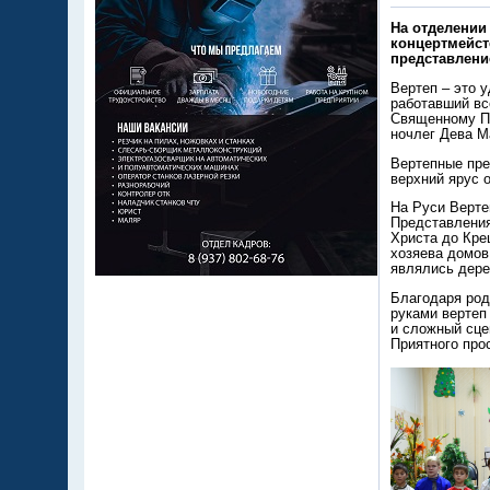
На отделении
концертмейст
представлени
Вертеп – это 
работавший вс
Священному Пи
ночлег Дева М
Вертепные пре
верхний ярус 
На Руси Вертеп
Представления
Христа до Кре
хозяева домов
являлись дере
Благодаря род
руками вертеп
и сложный сце
Приятного про