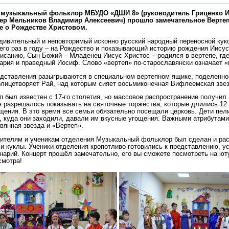
 музыкальный фольклор МБУДО «ДШИ 8» (руководитель Гриценко 
ер Мельников Владимир Алексеевич) прошло замечательное Верте
е
о Рождестве Христовом.
удивительный и неповторимый исконно русский народный переносной кук
его раз в году – на Рождество и показывающий историю рождения Иисус
санию, Сын Божий – Младенец Иисус Христос – родился в вертепе, где
ария и праведный Иосиф. Слово «вертеп» по-старославянски означает 
дставления разыгрываются в специальном вертепном ящике, поделенном
олицетворяет Рай, над которым сияет восьмиконечная Вифлеемская звез
 был известен с 17-го столетия, но массовое распространение получил в
 разрешалось показывать на святочные торжества, которые длились 12 
щения. В это время все семьи обязательно посещали церковь. Дети пели
, куда они заходили, давали им вкусные угощения. Важными атрибутами
вянная звезда и «Вертеп».
ителям и ученикам отделения Музыкальный фольклор был сделан и ра
 и куклы. Ученики отделения кропотливо готовились к представлению, у
нарий. Концерт прошёл замечательно, его вы сможете посмотреть на ют
смотра!