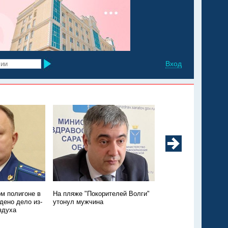
Вход
м полигоне в
На пляже "Покорителей Волги"
Утопление годовалой
дено дело из-
утонул мужчина
Энгельсском районе:
здуха
подробности