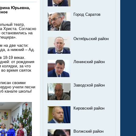
Ирина Юрьевна,
пное
Город Саратов
ольный театр,
а Христа. Согласно
 остановились на
«пещера».
Октябрьский район
 на две части:
да, а нижний – Ад.
 18-19 веках.
Ленинский район
дней: от рождения
 колядки, за что
 во время святок
списан своими
Заводской район
сердно учили песни
уб канале школы!
Кировский район
Волжский район