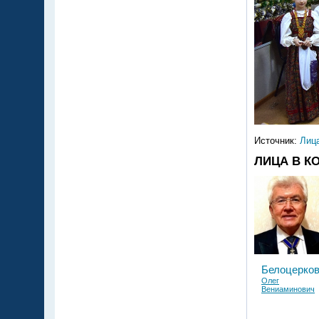
Источник:
Лиц
ЛИЦА В К
Белоцерков
Олег
Вениаминович