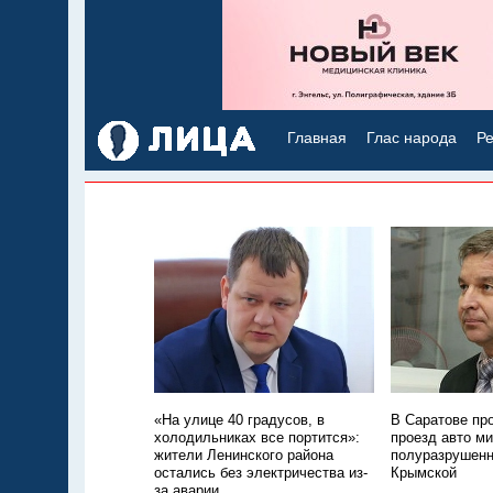
Главная
Глас народа
Ре
«На улице 40 градусов, в
В Саратове пр
холодильниках все портится»:
проезд авто м
жители Ленинского района
полуразрушенн
остались без электричества из-
Крымской
за аварии