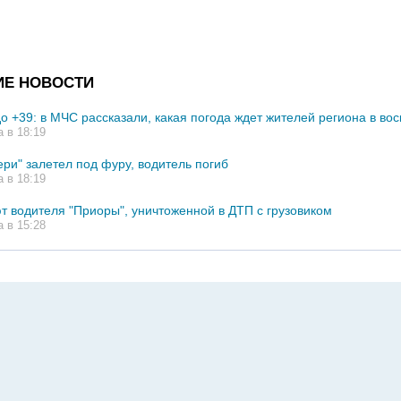
ИЕ НОВОСТИ
до +39: в МЧС рассказали, какая погода ждет жителей региона в во
а в 18:19
ери" залетел под фуру, водитель погиб
а в 18:19
т водителя "Приоры", уничтоженной в ДТП с грузовиком
а в 15:28