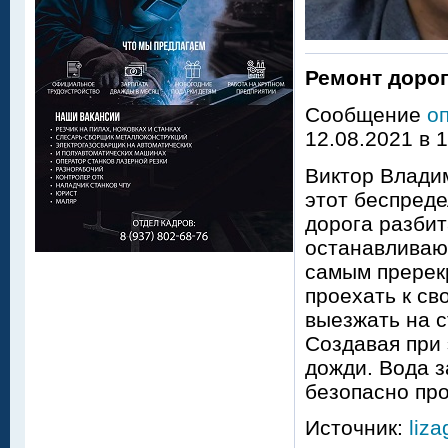
Ремонт доро
Сообщение
о
12.08.2021 в 
Виктор Владим
этот беспреде
дорога разбит
останавливают
самым пререк
проехать к св
выезжать на с
Создавая при 
дожди. Вода з
безопасно про
Источник:
liza