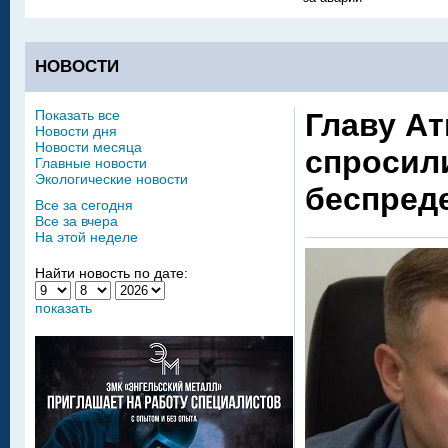
НОВОСТИ
Показать все
Главу Ат
Новости дня
Новости месяца
спросили
Главные новости
Экологические новости
беспреде
Все за сегодня
Все за вчера
На этой неделе
Найти новость по дате:
показать