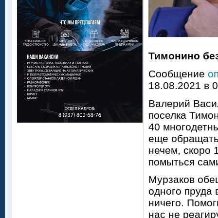
Тимонино бе
Сообщение
о
18.08.2021 в 
Валерий Васи
поселка Тимо
40 многодетны
еще обращатьс
нечем, скоро 
помыться сам
Мурзаков обе
одного пруда 
ничего. Помог
нас не реагир