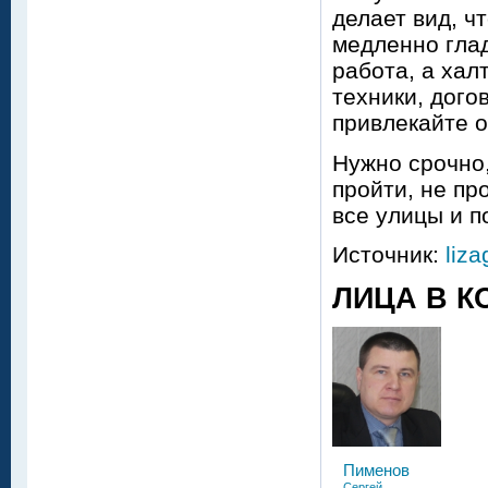
делает вид, ч
медленно гла
работа, а хал
техники, дог
привлекайте о
Нужно срочно,
пройти, не пр
все улицы и п
Источник:
liza
ЛИЦА В К
Пименов
Сергей