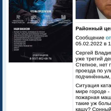
Районный цен
Сообщение
о
05.02.2022 в 
Сергей Владим
уже третий де
Степное, нет 
проезда по ул
подчинённым, 
Ситуация кат
мире городе -
пожарная маш
такие уж боль
кашу? Сонный 