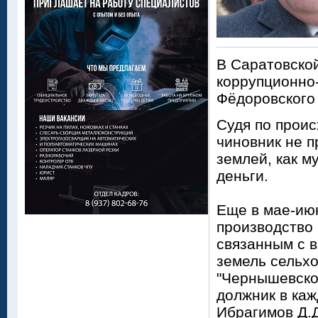
В Саратовской
коррупционно
Фёдоровского
Судя по проис
чиновник не 
землей, как м
деньги.
Еще в мае-ию
производство 
связанным с 
земель сельх
"Чернышевско
должник в каж
Ибрагимов Д.Д