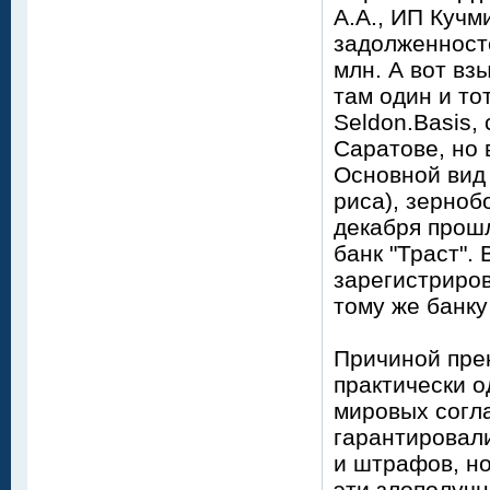
А.А., ИП Кучм
задолженносте
млн. А вот вз
там один и то
Seldon.Basis,
Саратове, но 
Основной вид
риса), зерноб
декабря прош
банк "Траст".
зарегистриров
тому же банку 
Причиной пре
практически о
мировых согл
гарантировал
и штрафов, но
эти злополучн