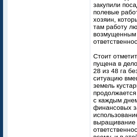
закупили пос
полевые работ
хозяин, кото
там работу лю
возмущенным 
ответственно
Стоит отметит
пущена в дело
28 из 48 га б
ситуацию вмеш
земель кустар
продолжается 
с каждым днем
финансовых за
использовани
выращивание р
ответственнос
всему, и в эт