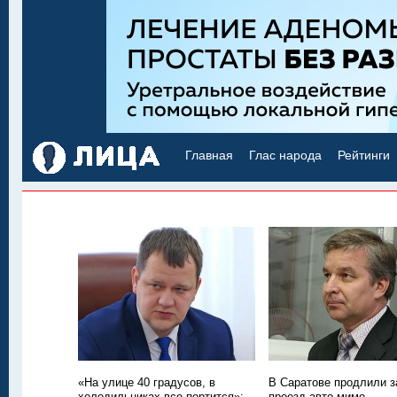
Главная
Глас народа
Рейтинги
«На улице 40 градусов, в
В Саратове продлили з
холодильниках все портится»:
проезд авто мимо