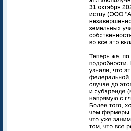
31 октября 20
истцу (ООО "А
незавершенно
земельных уч
собственность
во все это вк
Теперь же, п
подробности.
узнали, что э
федеральной,
случае до это
и субаренде (
напрямую с г
Более того, х
чем фермеры о
что уже заним
том, что все 