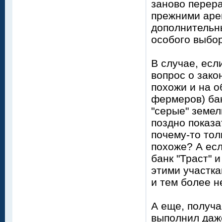
заново перер
прежними аре
дополнительн
особого выбор
В случае, есл
вопрос о зако
похожи и на 
фермеров) ба
"серые" земел
поздно показа
почему-то тол
похоже? А есл
банк "Траст" 
этими участк
и тем более н
А еще, получа
выполнил даже