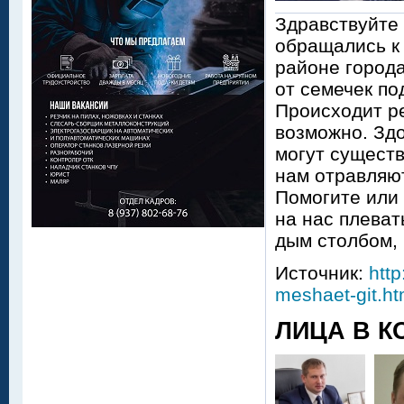
Здравствуйте 
обращались к 
районе города
от семечек по
Происходит р
возможно. Здо
могут существ
нам отравляют
Помогите или 
на нас плеват
дым столбом,
Источник:
http
meshaet-git.ht
ЛИЦА В К