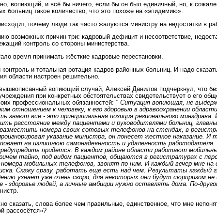
но, вопиющий, и всё бы ничего, если бы он был единичный, но, к сожал
ых больниц такое количество, что это похоже на «эпидемию».
оисходит, почему люди так часто жалуются министру на недостатки в р
ию возможных причин три: кадровый дефицит и несоответствие, недост
ежащий контроль со стороны министерства.
тало время принимать жёсткие кадровые перестановки.
 контроль и тотальная ротация кадров районных больниц. И надо сказат
ия области настроен решительно.
ышеописанный вопиющий случай, Алексей Данилов подчеркнул, что бе
учреждения при конкретных обстоятельствах свидетельствует о его общ
воих профессиональных обязанностей:
" Ситуация вопиющая, не выдер
ким отношением к человеку, к его здоровью в здравоохранении облас
ть знают все - это принципиальная позиция регионального минздрава. 
ить расстояние между пациентами и руководителями больниц, главны
 разместить номера своих сотовых телефонов на стендах, в регистр
проигнорировал указание министра, он понесет жесткое наказание. И 
уповает на излишнюю самонадеянность и удаленность работодателя.
 предупредить придется. В каждом районе области работают мобильн
ричем тайно, под видом пациентов, общаются в регистратурах с пер
номера мобильных телефонов, звонят по ним. И каждый вечер мне на
иска. Скажу сразу, работать еще есть над чем. Результаты каждый г
ению узнает уже очень скоро, для некоторых они будут сюрпризом не
е - здоровье людей, а личные амбиции нужно оставлять дома. По-друго
нистр.
жно сказать, слова более чем правильные, единственное, что мне непоня
ой рассосётся»?