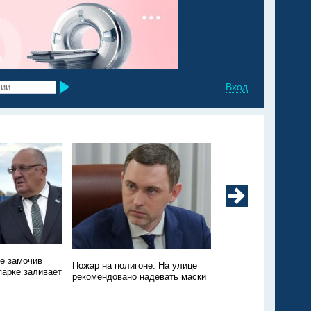
Вход
не замочив
Техники нет, зато пт
Пожар на полигоне. На улице
парке заливает
Пожар на свалке в Э
рекомендовано надевать маски
никто не тушит