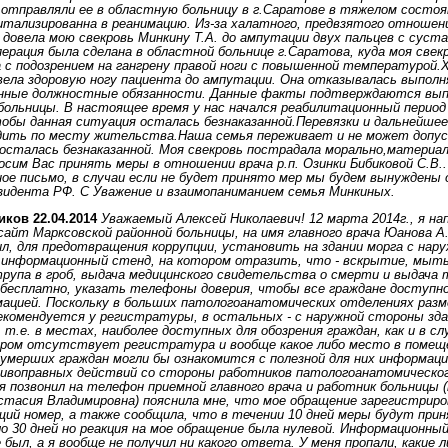
 отправляли ее в областную больницу в г.Саратове в тяжелом состоян
итализированна в реанимацию. Из-за халатного, предвзятого отношени
. довела мою свекровь Минкину Т.А. до ампутации двух пальцев с суст
перация была сделана в областной больнице г.Саратова, куда моя свек
а с подозрением на гангрену правой ноги с повышенной температурой.Х
вела здоровую ногу пациента до ампутации. Она отказывалась выполн
нные должностные обязанности. Данные факты подтверждаются выпи
больницы. В настоящее время у нас начался реабилитационный перио
бы данная ситуация осталась безнаказанной.Перевязки и дальнейшее
дить по месту жительства.Наша семья переживает и не может допус
 осталась безнаказанной. Моя свекровь пострадала морально,материа
осим Вас принять меры в отношении врача р.п. Озинки Бибиковой С.В.
ое письмо, в случаи если не будет принято мер мы будем вынуждены
зидента РФ. С Уважение и взаимопаниманием семья Минкиных.
ков 22.04.2014
Уважаемый Алексей Николаевич! 12 марта 2014г., я на
айт Марксовской районной больницы, на имя главного врача Юанова А.
л, для предотвращения коррупции, установить на здании морга с нар
 информационный стенд, на котором отразить, что - вскрытие, мыть
рупа в гроб, выдача медицинского свидетельства о смерти и выдача 
бесплатно, указать телефоны доверия, чтобы все граждане доступно
мацией. Поскольку в больших патологоанатомических отделениях разм
комендуется у регистратуры, в остальных - с наружной стороны зда
, т.е. в местах, наиболее доступных для обозрения граждан, как и в с
ором отсутствует регистратура и вообще какое либо место в помеще
умерших граждан могли бы ознакомится с полезной для них информац
ивоправных действий со стороны работников патологоанатомическог
 я позвонил на телефон приемной главного врача и работник больницы 
тасия Владимировна) пояснила мне, что мое обращение зарегистрирова
щий номер, а также сообщила, что в течении 10 дней меры будут прин
 30 дней но реакция на мое обращение была нулевой. Информационны
 был, а я вообще не получил ни какого ответа. У меня пропали, какие л