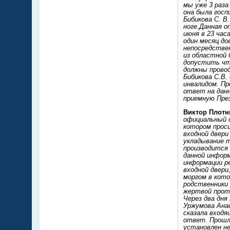
мы уже 3 раза
она была госп
Бибикова С. В
ноге.Данная о
июня в 23 час
один месяц до
непосредстве
из областной 
допустить что
должны прово
Бибикова С.В.
инвалидом. Пр
ответ на данн
приемную Пре
Виктор Плотни
официальный с
котором проси
входной двери
укладывание т
производится 
данной инфор
информации ре
входной двери
моргом в кот
родственники 
жертвой прот
Через два дня
Уржумова Анас
сказала входя
ответ. Прошло
установлен не