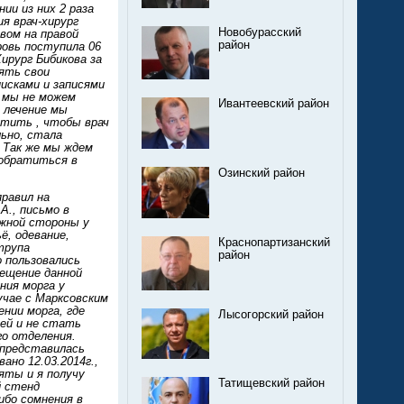
ии из них 2 раза
я врач-хирург
Новобурасский
авом на правой
район
ровь поступила 06
ирург Бибикова за
ять свои
сками и записями
д мы не можем
Ивантеевский район
 лечение мы
тить , чтобы врач
льно, стала
. Так же мы ждем
 обратиться в
Озинский район
правил на
А., письмо в
ужной стороны у
ё, одевание,
Краснопартизанский
трупа
район
 пользовались
ещение данной
ния морга у
лучае с Марксовским
нии морга, где
Лысогорский район
ией и не стать
о отделения.
(представилась
но 12.03.2014г.,
яты и я получу
Татищевский район
й стенд
ибо сомнения в