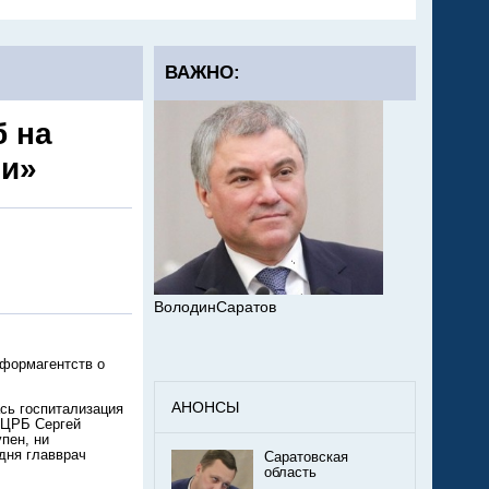
ВАЖНО:
 на
ти»
ВолодинСаратов
нформагентств о
АНОНСЫ
сь госпитализация
 ЦРБ Сергей
пен, ни
лдня главврач
Саратовская
область