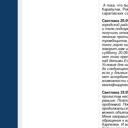
А пока, что б
Карабулак, Ро
саратовских с
Светлана 20.0
городской рай
и теле,подозр
получили отка
лечение проти
тромбоцитов,
понос,горло н
говорит,нам и
субботу 20.09
нет того преп
над детьми.Ес
Условия для н
до следующего
если у длизки
нет аскорбинк
возможности 
квалифициров
Светлана 19.0
пролистав нес
раньше. Поэто
проблемой. По
продолжаться?
может объять 
Меня направил
обращения к в
Карпелюк. И е