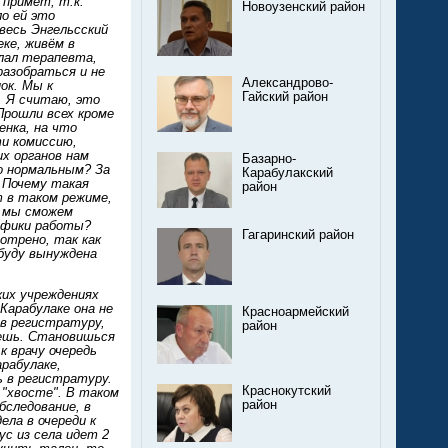
 примет, т.к.
Новоузенский район
ло ей это
 весь Энгельсский
ке, живём в
елал терапевта,
разобраться и не
Александрово-
ок. Мы к
Гайский район
. Я считаю, это
 Прошли всех кроме
енка, на что
ти комиссию,
их органов нам
Базарно-
то нормальным? За
Карабулакский
? Почему такая
район
 в таком режиме,
я мы сможем
рафики работы?
Гагаринский район
отрено, так как
 буду вынуждена
ких учреждениях
Карабулаке она не
Красноармейский
 в регистратуру,
район
вешь. Становишься
к врачу очередь
арабулаке,
ь в регистратуру.
Краснокутский
 "хвосте". В таком
район
следование, в
ела в очереди к
ус из села идет 2