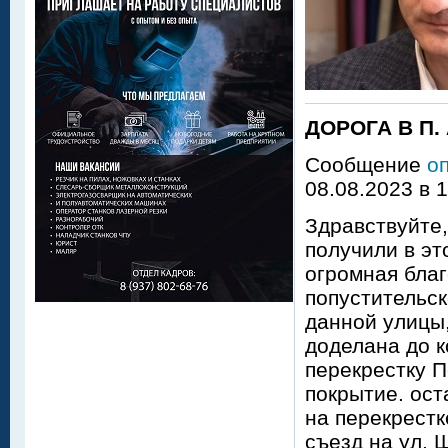
ДОРОГА В П
Сообщение
о
08.08.2023 в 
Здравствуйте,
получили в эт
огромная благ
попустительск
данной улицы,
доделана до к
перекрестку 
покрытие. ост
на перекрест
съезд на ул. 