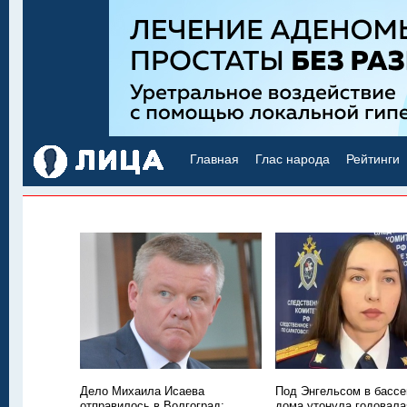
Главная
Глас народа
Рейтинги
Дело Михаила Исаева
Под Энгельсом в бассе
отправилось в Волгоград:
дома утонула годовала