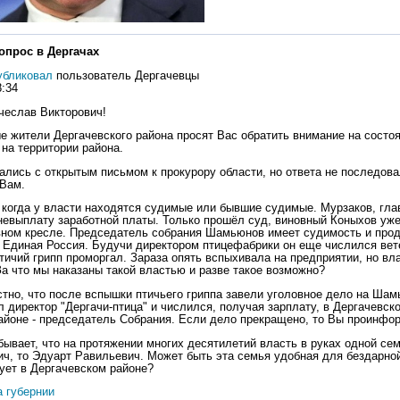
опрос в Дергачах
убликовал
пользователь Дергачевцы
8:34
еслав Викторович!
 жители Дергачевского района просят Вас обратить внимание на состоя
на территории района.
лись с открытым письмом к прокурору области, но ответа не последова
Вам.
 когда у власти находятся судимые или бывшие судимые. Мурзаков, гла
невыплату заработной платы. Только прошёл суд, виновный Коныхов уже
ном кресле. Председатель собрания Шамьюнов имеет судимость и про
 Единая Россия. Будучи директором птицефабрики он еще числился ве
птичий грипп проморгал. Зараза опять вспыхивала на предприятии, но вл
За что мы наказаны такой властью и разве такое возможно?
тно, что после вспышки птичьего гриппа завели уголовное дело на Шам
 директор "Дергачи-птица" и числился, получая зарплату, в Дергачевско
айоне - председатель Собрания. Если дело прекращено, то Вы проинфор
 бывает, что на протяжении многих десятилетий власть в руках одной се
ч, то Эдуарт Равильевич. Может быть эта семья удобная для бездарной
рует в Дергачевском районе?
а губернии