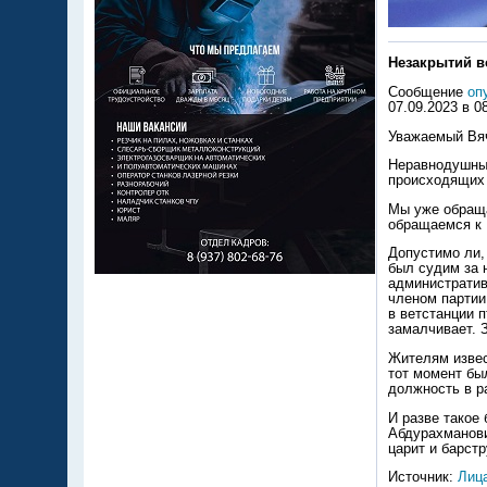
Незакрытий в
Сообщение
оп
07.09.2023 в 0
Уважаемый Вяч
Неравнодушные
происходящих 
Мы уже обраща
обращаемся к 
Допустимо ли,
был судим за 
административ
членом партии
в ветстанции 
замалчивает. 
Жителям извес
тот момент был
должность в р
И разве такое
Абдурахманови
царит и барст
Источник:
Лиц