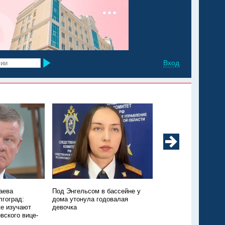
Вход
аева
Под Энгельсом в бассейне у
Из Марксовского рай
лгоград:
дома утонула годовалая
Москву санавиацией
е изучают
девочка
ещё одного ребёнка
вского вице-