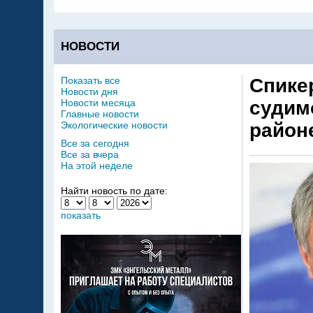
НОВОСТИ
Показать все
Спике
Новости дня
Новости месяца
судим
Главные новости
Экологические новости
район
Все за сегодня
Все за вчера
На этой неделе
Найти новость по дате:
показать