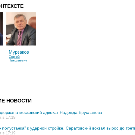
ОНТЕКСТЕ
Мурзаков
Сергей
Николаевич
ИЕ НОВОСТИ
адержана московский адвокат Надежда Ерусланова
а в 17:19
 полустанка" к ударной стройке. Саратовский вокзал вырос до трет
а в 17:19