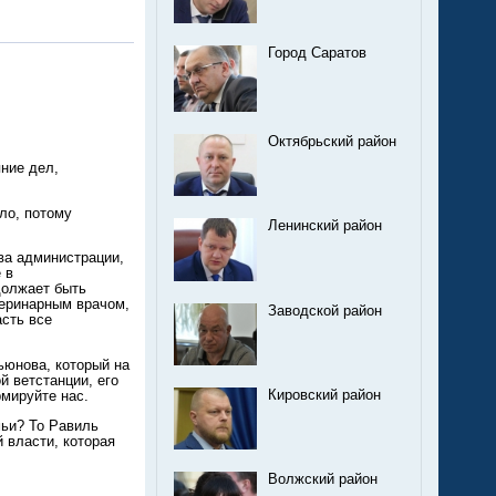
Город Саратов
Октябрьский район
ние дел,
ло, потому
Ленинский район
ва администрации,
 в
должает быть
теринарным врачом,
Заводской район
асть все
ьюнова, который на
й ветстанции, его
Кировский район
мируйте нас.
мьи? То Равиль
 власти, которая
Волжский район