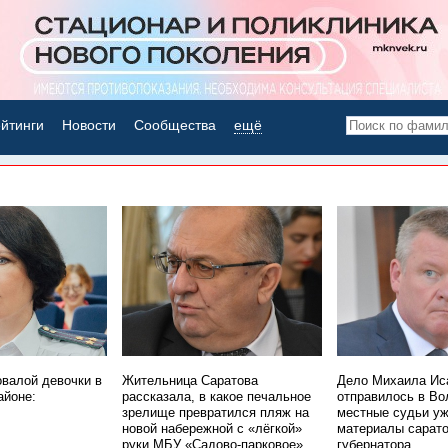
йтинги
Новости
Сообщества
ещё
НОВОСТИ ДНЯ
овалой девочки в
Жительница Саратова
Дело Михаила Ис
айоне:
рассказала, в какое печальное
отправилось в Во
зрелище превратился пляж на
местные судьи уж
новой набережной с «лёгкой»
материалы сарато
руки МБУ «Садово-парковое»
губернатора