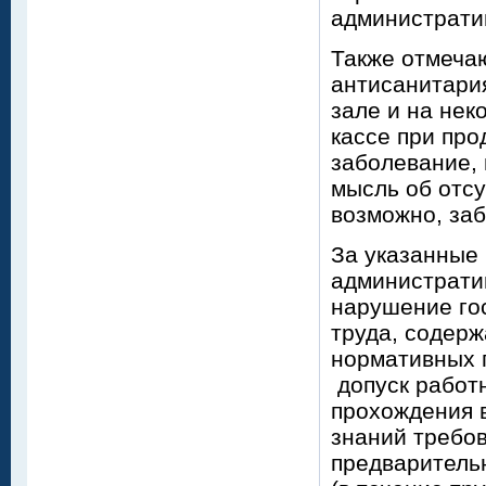
администрати
Также отмечаю
антисанитария
зале и на нек
кассе при про
заболевание, 
мысль об отсу
возможно, заб
За указанные
административ
нарушение го
труда, содер
нормативных 
допуск работ
прохождения 
знаний требов
предварительн