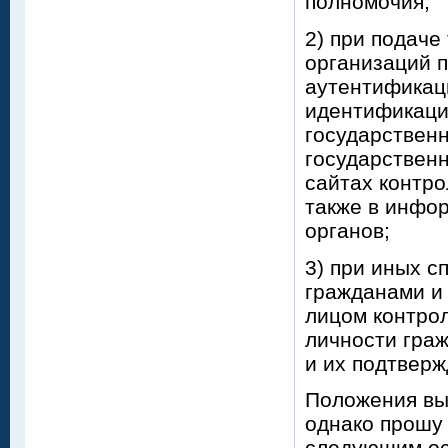
полномочия;
2) при подаче
организаций 
аутентификац
идентификаци
государственн
государствен
сайтах контро
также в инфо
органов;
3) при иных с
гражданами и
лицом контрол
личности гра
и их подтверж
Положения вы
однако прошу
следующим ос