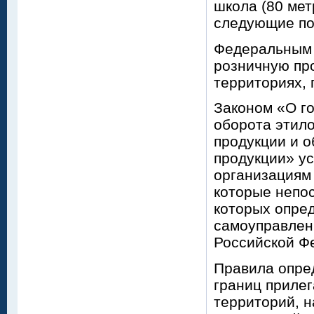
школа (80 ме
следующие по
Федеральным 
розничную про
территориях,
Законом «О г
оборота этило
продукции и о
продукции» у
организациям 
которые непо
которых опре
самоуправлен
Российской Ф
Правила опре
границ приле
территорий, н