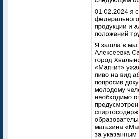
01.02.2024 я
федерального
продукции и 
положений тру
Я зашла в маг
Алексеевка Са
город Хвалынс
«Магнит» ужас
пиво на вид 
попросив доку
молодому чело
необходимо о
предусмотрен
спиртосодерж
образовательн
магазина «Маг
за указанным