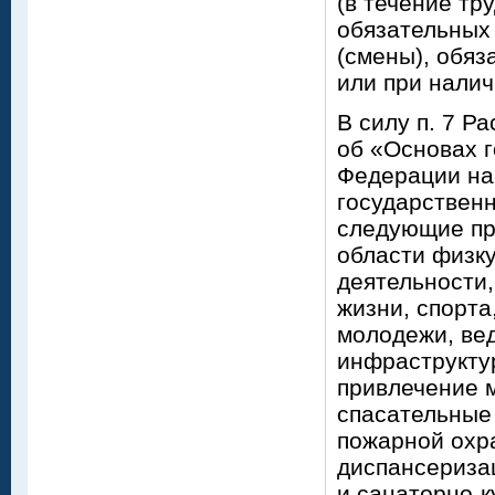
(в течение тр
обязательных
(смены), обяз
или при нали
В силу п. 7 
об «Основах 
Федерации на
государствен
следующие пр
области физк
деятельности,
жизни, спорта
молодежи, ве
инфраструкту
привлечение 
спасательные
пожарной охр
диспансеризац
и санаторно-