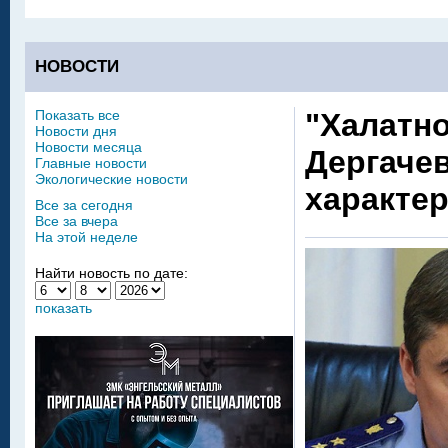
НОВОСТИ
Показать все
"Халатно
Новости дня
Новости месяца
Дергачев
Главные новости
Экологические новости
характер
Все за сегодня
Все за вчера
На этой неделе
Найти новость по дате:
показать