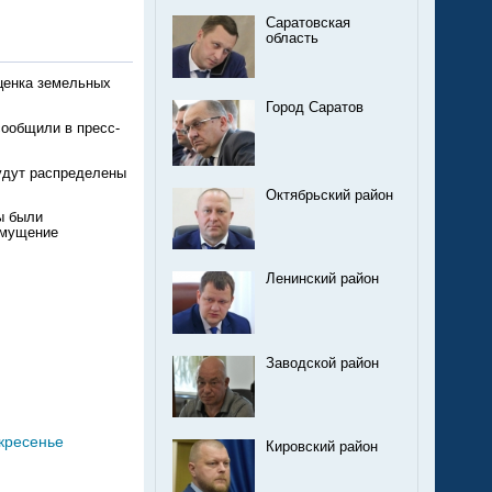
Саратовская
область
оценка земельных
Город Саратов
сообщили в пресс-
будут распределены
Октябрьский район
ы были
змущение
Ленинский район
Заводской район
скресенье
Кировский район