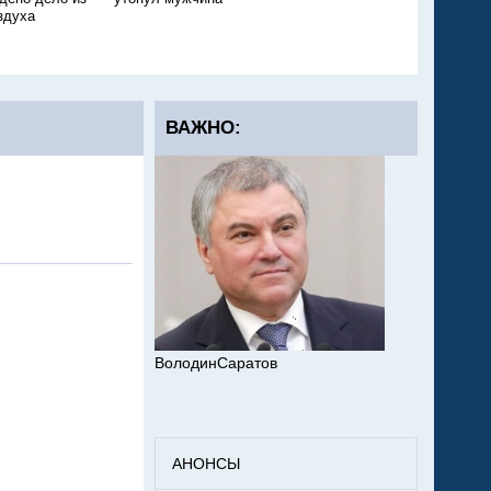
здуха
подробности
ВАЖНО:
ВолодинСаратов
АНОНСЫ