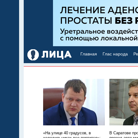
Главная
Глас народа
Ре
«На улице 40 градусов, в
В Саратове пр
холодильниках все портится»:
проезд авто м