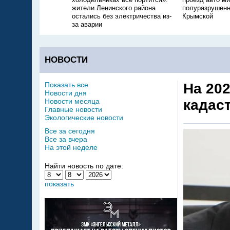
жители Ленинского района
полуразрушенн
остались без электричества из-
Крымской
за аварии
НОВОСТИ
Показать все
На 20
Новости дня
Новости месяца
кадас
Главные новости
Экологические новости
Все за сегодня
Все за вчера
На этой неделе
Найти новость по дате:
показать