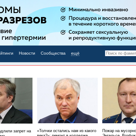
йтинги
Новости
Сообщества
ещё
НОВОСТИ ДНЯ
«Толчки остались нам из какого
Пожар на мусорно
одлили запрет на
века?»: ремонт в колледже
Энгельсе. Возбуж
имо