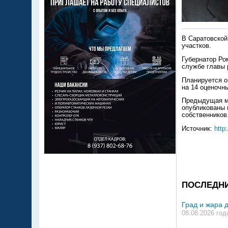
В Саратовской
участков.
Губернатор Ро
службе главы 
Планируется о
на 14 оценочн
Предыдущая ма
опубликованы 
собственников.
Источник:
http
ПОСЛЕДН
Град и жара 
08.08.2026 год