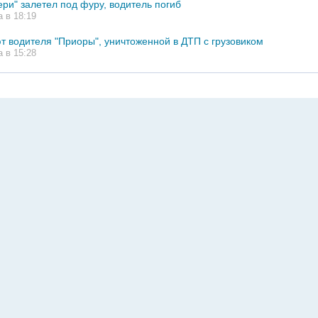
ери" залетел под фуру, водитель погиб
а в 18:19
т водителя "Приоры", уничтоженной в ДТП с грузовиком
а в 15:28