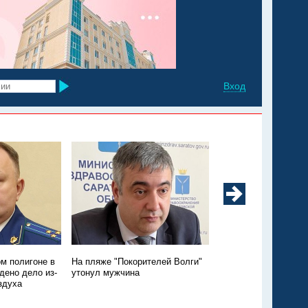
Вход
м полигоне в
На пляже "Покорителей Волги"
Утопление годовалой
дено дело из-
утонул мужчина
Энгельсском районе:
здуха
подробности