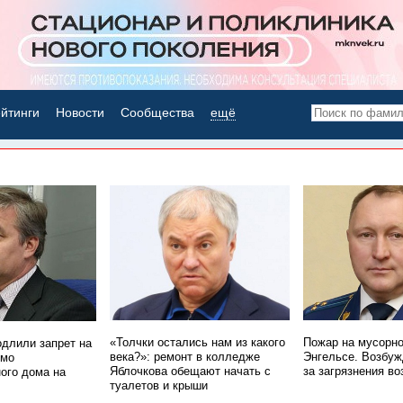
йтинги
Новости
Сообщества
ещё
НОВОСТИ ДНЯ
«Толчки остались нам из какого
Пожар на мусорно
одлили запрет на
века?»: ремонт в колледже
Энгельсе. Возбуж
имо
Яблочкова обещают начать с
за загрязнения во
ого дома на
туалетов и крыши