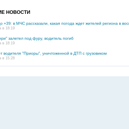
ИЕ НОВОСТИ
до +39: в МЧС рассказали, какая погода ждет жителей региона в во
а в 18:19
ери" залетел под фуру, водитель погиб
а в 18:19
т водителя "Приоры", уничтоженной в ДТП с грузовиком
а в 15:28