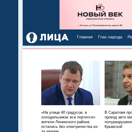
Главная
Глас народа
Ре
«На улице 40 градусов, в
В Саратове пр
холодильниках все портится»:
проезд авто м
жители Ленинского района
полуразрушенн
остались без электричества из-
Крымской
за аварии