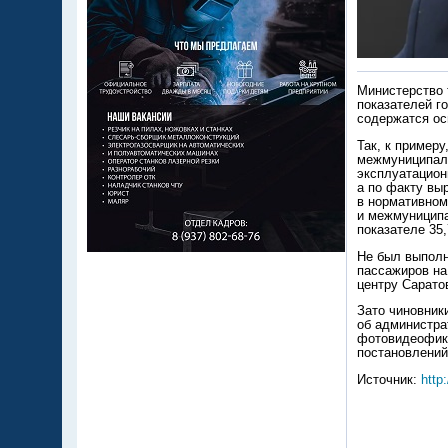
Министерство 
показателей г
содержатся ос
Так, к пример
межмуниципаль
эксплуатацион
а по факту вы
в нормативном
и межмуниципа
показателе 35
Не был выполн
пассажиров на
центру Сарато
Зато чиновник
об администра
фотовидеофикс
постановлений
Источник:
http: