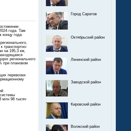
Город Саратов
достижении
2024 года. Там
 концу года.
Октябрьский район
 регионального,
к транспортно-
н на 195,3 км,
 находящаяся
орог регионального
Ленинский район
% при плановом
щих перевозки
формационному
Заводской район
ий
 системы
3 млн 98 тысяч
Кировский район
Волжский район