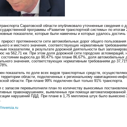
транспорта Саратовской области опубликовало уточненные сведения о 
осударственной программы «Развитие транспортной системы» по итогам 
новные показатели, которые были намечены и которых удалось достичь к
у, прирост протяженности сети автомобильных дорог общего пользования
ного и местного значения, соответствующих нормативным требованиям 
ным показателям, в результате дорожной деятельности был запланирова
рос на 562,71 км. При этом доля дорожной сети городских агломераций,
 состоянии выросла до 90,47% при плане 86,67%, доля автомобильных д
льного значения, соответствующих нормативным требованиям до 37,71
,78%.
ен показатель по доле всех видов транспортных средств, осуществляю
 территории области, подключенных к региональному навигационно-ин
вской области. При плане 99% подключен был только 91% транспорта.
и с запасом перевыполнили план по количеству выносимых постановлен
тивных правонарушениях, выявленных при помощи автоматизированной
ации нарушений ПДД. При плане в 1,75 миллиона штук было вынесено 
.
//nversia.ru