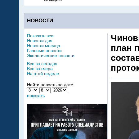
НОВОСТИ
Показать все
Чинов
Новости дня
Новости месяца
план 
Главные новости
Экологические новости
соста
Все за сегодня
прото
Все за вчера
На этой неделе
Найти новость по дате:
показать