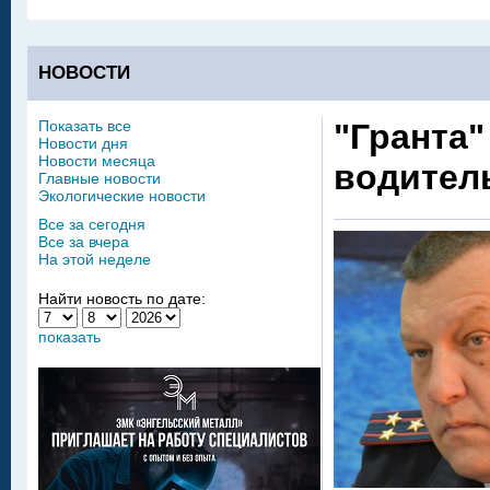
НОВОСТИ
Показать все
"Гранта"
Новости дня
Новости месяца
водител
Главные новости
Экологические новости
Все за сегодня
Все за вчера
На этой неделе
Найти новость по дате:
показать