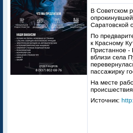
В Советском р
опрокинувшей
Саратовской о
По предварите
к Красному Ку
Пристанное - 
вблизи села П
перевернулась
пассажирку г
На месте рабо
происшествия
Источник:
http