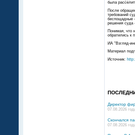
была расселить
После обращен
требований су
беспощадные –
решения суда 
Понимая, что 
обратились к 
ИА "Взгляд-ин
Материал подг
Источник:
http
ПОСЛЕДН
Директор фир
07.08.2026 год
Скончался па
07.08.2026 год