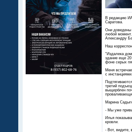
В редакцию ИА
Саратова.
Они доведены 
любой момент.
Александру Ба
Наш корреспон
"Издалека дом
здание еще 20
фоне серых пя
Меня встречае
с инстанциями
Подтягиваются
третий подъез
выщерблен поч
проваливающим
Марина Садыго
- Мы уже прив
Илья показыва
кровли.
- Вот, видите,