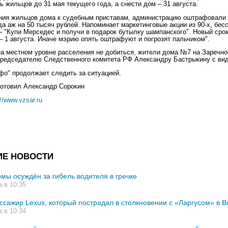
 жильцов до 31 мая текущего года, а снести дом – 31 августа.
ия жильцов дома к судебным приставам, администрацию оштрафовали 
да аж на 50 тысяч рублей. Напоминает маркетинговые акции из 90-х, бе
 "Купи Мерседес и получи в подарок бутылку шампанского". Новый сро
– 1 августа. Иначе мэрию опять оштрафуют и погрозят пальчиком".
на местном уровне расселения не добиться, жители дома №7 на Заречно
председателю Следственного комитета РФ Александру Бастрыкину с ви
фо" продолжает следить за ситуацией.
отовил Александр Сорокин
://www.vzsar.ru
ИЕ НОВОСТИ
мы осуждён за гибель водителя в гречке
а в 10:35
ссажир Lexus, который пострадал в столкновении с «Ларгусом» в В
а в 10:34