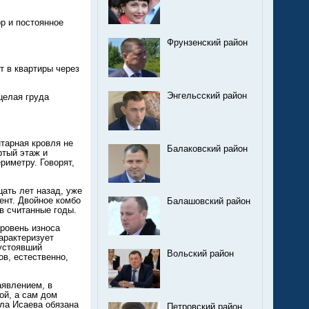
р и постоянное
Фрунзенский район
т в квартиры через
Энгельсский район
целая груда
тарная кровля не
Балаковский район
ртый этаж и
риметру. Говорят,
цать лет назад, уже
мент. Двойное комбо
Балашовский район
в считанные годы.
уровень износа
характеризует
 устоявший
Вольский район
в, естественно,
аявлением, в
ой, а сам дом
ла Исаева обязана
Петровский район