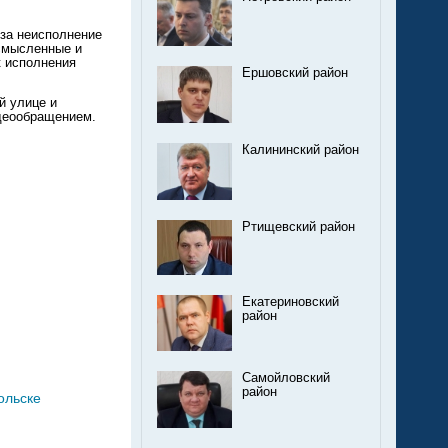
за неисполнение
ссмысленные и
к исполнения
Ершовский район
й улице и
деообращением.
Калининский район
Ртищевский район
Екатериновский
район
Самойловский
район
ольске