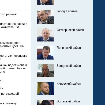
Город Саратов
ого района
пасться на части в
 комитета РФ
Октябрьский район
рассыпающееся
 желтый цвет. На
Ленинский район
 богатую переписку
и.
анюк ведет меня в
Заводской район
 обстрела. Кирпич
ы, с
":
Кировский район
я.
з протекающей
Волжский район
тся, почему