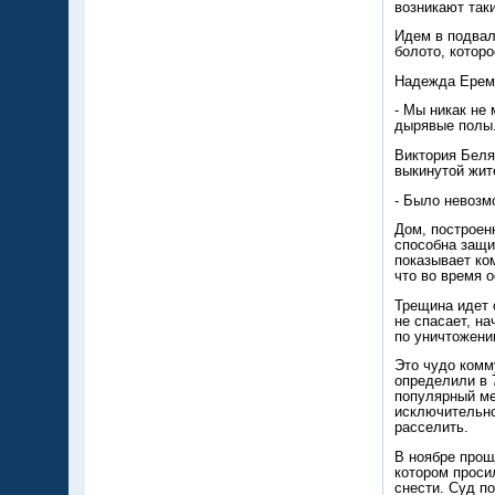
возникают таки
Идем в подвал
болото, котор
Надежда Ереми
- Мы никак не
дырявые полы.
Виктория Беля
выкинутой жит
- Было невозм
Дом, построен
способна защи
показывает ко
что во время о
Трещина идет 
не спасает, на
по уничтожени
Это чудо комм
определили в 7
популярный ме
исключительно
расселить.
В ноябре прош
котором проси
снести. Суд п