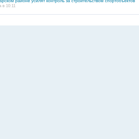
карском районе усилят контроль за строительством спортобъектов
а в 10:11