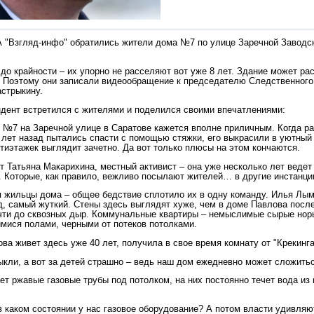
 "Взгляд-инфо" обратились жители дома №7 по улице Заречной Заводск
до крайности – их упорно не расселяют вот уже 8 лет. Здание может рас
 Поэтому они записали видеообращение к председателю Следственного
стрыкину.
дент встретился с жителями и поделился своими впечатлениями:
 №7 на Заречной улице в Саратове кажется вполне приличным. Когда 
 лет назад пытались спасти с помощью стяжки, его выкрасили в уютный
тиэтажек выглядит зачетно. Да вот только плюсы на этом кончаются.
т Татьяна Макарихина, местный активист – она уже несколько лет ведет
. Которые, как правило, вежливо посылают жителей… в другие инстанци
 жильцы дома – общее бедствие сплотило их в одну команду. Илья Лым
д, самый жуткий. Стены здесь выглядят хуже, чем в доме Павлова после
ти до сквозных дыр. Коммунальные квартиры – немыслимые сырые нор
ися полами, черными от потеков потолками.
ва живет здесь уже 40 лет, получила в свое время комнату от "Крекинга
ыкли, а вот за детей страшно – ведь наш дом ежедневно может сложитьс
ет ржавые газовые трубы под потолком, на них постоянно течет вода и
 в каком состоянии у нас газовое оборудование? А потом власти удивляю