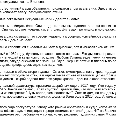
е ситуации, как на Блинова.
. Лестничный марш обвалился, приходится спрыгивать вниз. Здесь мусо
ое испаряет влагу, разрушающую стены.
на показывает искусанные ноги и делится болью:
 можем победить блох. Они плодятся в сыром подвале, а потом проникаю
 Они нас кусают ночами, как в плохих фильмах про нищих в ночлежках.
ева рассказывает, что совсем недавно у мусорных контейнеров лежала 
елями дома мебели:
ожно справиться с колониями блох в диванах, вот и избавлялись от них.
ный в 1959 году, буквально расползается пополам. Его дырявая фрагмен
тить людей и квартиры от осадков. Любовь Ильина ведет меня на четве
мнату, откуда сбежали все жильцы. Здесь черные потеки и плесень по пе
садков дождь здесь идет, как на улице.
от крыши с обеих сторон здания. Стяжка, смонтированная у кровли двад
чинает отходить от стен, а в одном месте от нее отвалился целый фраг
ю домов - сырой подвал плюс текущая кровля - добьют любое строение 
унальной архитектуры признали аварийным еще в 2017 году. Уже тогда 
4%. Каков он сейчас, 8 лет спустя? Сдается мне, что лучше всего его 
м из интернета: "Чуть более, чем полностью". Снести дом, по сей день
 на морально-волевых усилиях, должны были еще в 2020 году. А жильцо
лого года прокуратура Заводского района обратилась в суд с исковым з
ла обязать администрацию города отселить жителей дома №7 на Заречн
оддержал это требование – согласно его решению, администрация Михаи