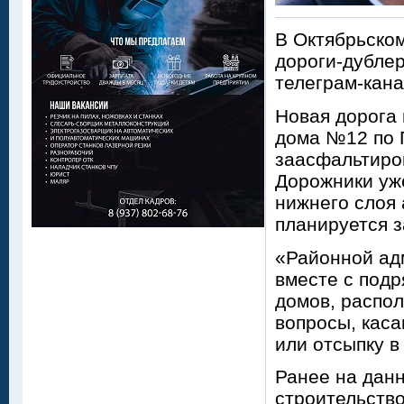
В Октябрьско
дороги-дублер
телеграм-кана
Новая дорога 
дома №12 по П
заасфальтиро
Дорожники уж
нижнего слоя 
планируется з
«Районной ад
вместе с подр
домов, распол
вопросы, каса
или отсыпку в
Ранее на дан
строительств