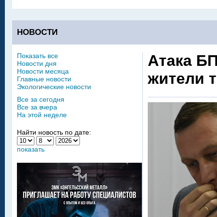
НОВОСТИ
Показать все
Атака Б
Новости дня
Новости месяца
жители т
Главные новости
Экологические новости
Все за сегодня
Все за вчера
На этой неделе
Найти новость по дате:
показать