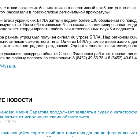
сле атаки вражеских беспилотников в оперативный штаб поступило свыш
том рассказали в пресс-службе региональной прокуратуры.
й атаки украинских БПЛА жители подали более 130 обращений по повод
имущество. Всем обратившимся была оказана квалифицированная меди
родолжает координировать работу заинтересованных служб и ведомств.
ра ранним утром был получен сигнал об угрозе БПЛА. Над регионом сби
еспилотников самолетного типа. Один из БПЛА упал во дворе жилого до
льтате чего пострадали гражданские. Одного человека госпитализировали
по указанию прокурора области Сергея Филипенко работает горячая лини
ся по любому вопросу по телефонам: 8 (8452) 49-66-78 и 8 (8452) 49-61-4
//4vsar.ru
ИЕ НОВОСТИ
чанова: мэрия Саратова продолжает заявлять в судах о катастрофи
ачиваться от исполнения своих обязательств
а в 18:20
азрушающийся саратовский дом-памятник дошла до федеральных 