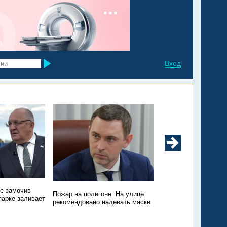
Вход
не замочив
Техники нет, зато пт
Пожар на полигоне. На улице
парке заливает
Пожар на свалке в Э
рекомендовано надевать маски
никто не тушит