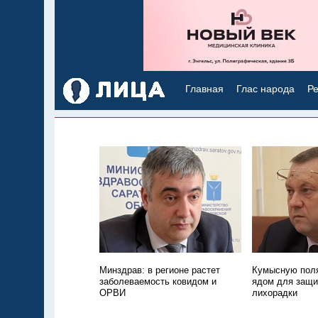
Главная
Глас народа
Ре
Минздрав: в регионе растет
Кумысную поля
заболеваемость ковидом и
ядом для защи
ОРВИ
лихорадки