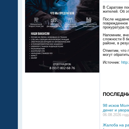
В Саратове по
жителей. Об э
После недавне
поврежденное 
прокуратура п
Напомним, вче
сложности 8 б
районе, в резу
Отметим, что 
могут обратить
Источник:
http:
ПОСЛЕДН
98 исков Мол
денег и увор
06.08.2026 год
Жалоба на р