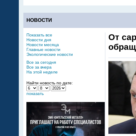
НОВОСТИ
Показать все
От са
Новости дня
Новости месяца
обращ
Главные новости
Экологические новости
Все за сегодня
Все за вчера
На этой неделе
Найти новость по дате:
показать