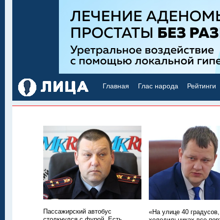
Главная
Глас народа
Рейтинги
Пассажирский автобус
«На улице 40 градусов,
столкнулся с фурой. Есть
холодильниках все пор