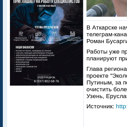
В Аткарске на
телеграм-кан
Роман Бусарг
Работы уже пр
планируют при
Глава региона
проекте "Эко
Путиным, за п
очистить боле
Узень, Ерусла
Источник:
http