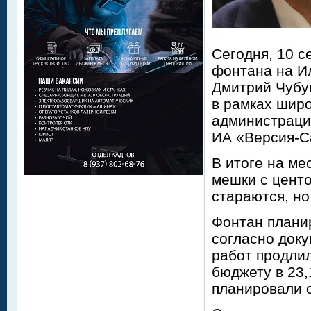
Сегодня, 10 с
фонтана на И
Дмитрий Чубу
в рамках шир
администраци
ИА «Версия-С
В итоге на м
мешки с центо
стараются, но
Фонтан планир
согласно доку
работ продли
бюджету в 23,
планировали о