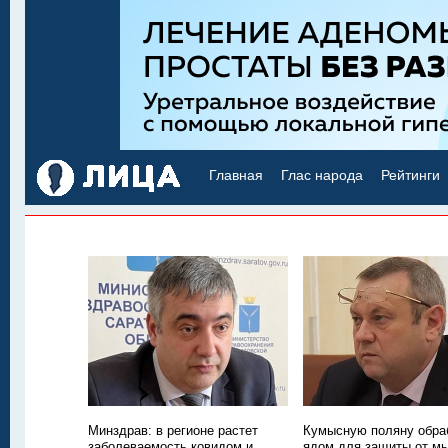
Главная
Глас народа
Рейтинги
Минздрав: в регионе растет
Кумысную поляну обра
заболеваемость ковидом и
ядом для защиты от м