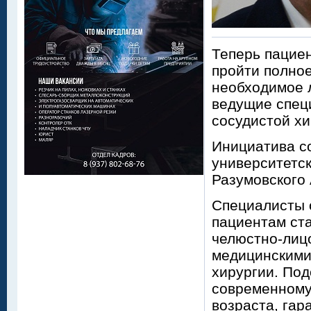
Теперь пацие
пройти полно
необходимое л
ведущие специ
сосудистой хи
Инициатива с
университетс
Разумовского
Специалисты 
пациентам ста
челюстно-лиц
медицинскими 
хирургии. По
современному
возраста, га