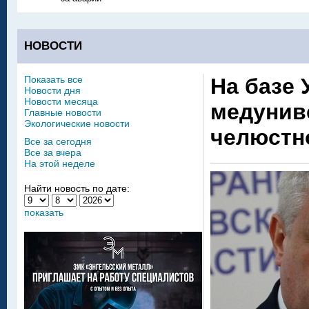
НОВОСТИ
Показать все
На базе
Новости дня
Новости месяца
медунив
Главные новости
Экологические новости
челюстн
Все за сегодня
Все за вчера
На этой неделе
Найти новость по дате:
показать