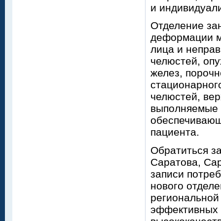
и индивидуал
Отделение за
деформации мя
лица и непра
челюстей, опу
желез, порочн
стационарного
челюстей, вер
выполняемые 
обеспечивающ
пациента.
Обратиться за
Саратова, Сар
записи потреб
нового отделе
региональной 
эффективных 