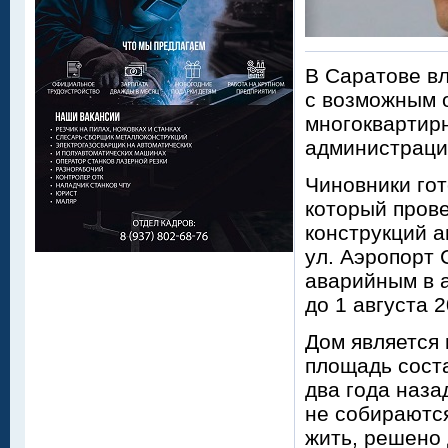
В Саратове вл
с возможным 
многоквартир
администрация
Чиновники гот
который пров
конструкций а
ул. Аэропорт 
аварийным в а
до 1 августа 2
Дом является
площадь соста
два года наза
не собираются
жить, решено 