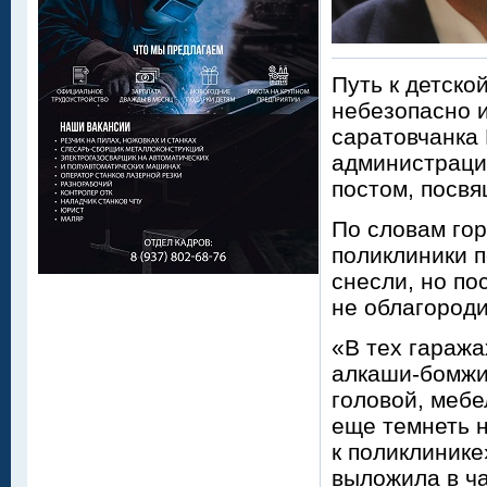
Путь к детско
небезопасно и
саратовчанка
администрации
постом, посв
По словам гор
поликлиники п
снесли, но по
не облагороди
«В тех гаража
алкаши-бомжи 
головой, мебе
еще темнеть н
к поликлинике
выложила в ча