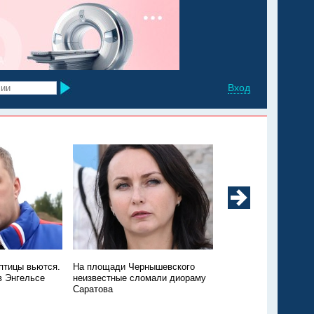
Вход
 птицы вьются.
На площади Чернышевского
«Не исключается вн
в Энгельсе
неизвестные сломали диораму
воздействие». На м
Саратова
полигоне в Энгельсе
ликвидируют задымл
работам привлекут 