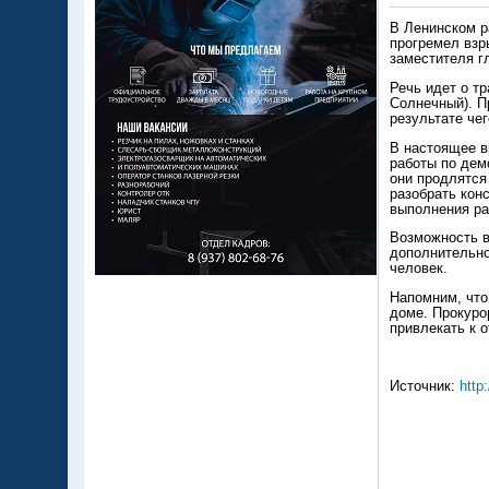
В Ленинском р
прогремел взр
заместителя г
Речь идет о т
Солнечный). П
результате че
В настоящее в
работы по дем
они продлятся
разобрать кон
выполнения ра
Возможность в
дополнительно
человек.
Напомним, что
доме. Прокуро
привлекать к о
Источник:
http: