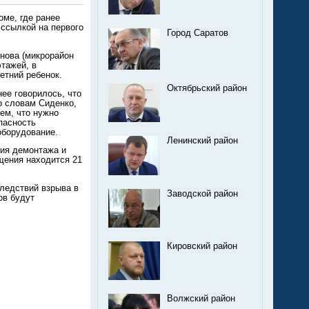
ме, где ранее
ссылкой на первого
Город Саратов
инова (микрорайон
этажей, в
етний ребенок.
Октябрьский район
ее говорилось, что
о словам Сиденко,
ем, что нужно
пасность
оборудование.
Ленинский район
ия демонтажа и
щения находится 21
следствий взрыва в
Заводской район
ов будут
Кировский район
Волжский район