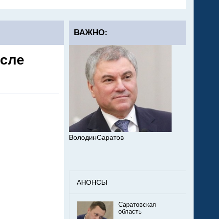
технику
ВАЖНО:
осле
ВолодинСаратов
АНОНСЫ
Саратовская
область