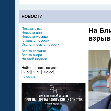
НОВОСТИ
Показать все
На Бл
Новости дня
Новости месяца
взрыв
Главные новости
Экологические новости
Все за сегодня
Все за вчера
На этой неделе
Найти новость по дате:
показать