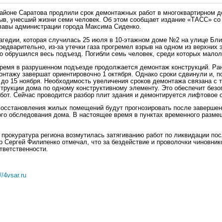
айоне Саратова продлили срок демонтажных работ в многоквартирном до
ыв, унесший жизни семи человек. Об этом сообщает издание «ТАСС» со 
лавы администрации города Максима Сиденко.
рагедии, которая случилась 25 июля в 10-этажном доме №2 на улице Бл
редварительно, из-за утечки газа прогремел взрыв на одном из верхних 
го обрушился весь подъезд. Погибли семь человек, среди которых малол
ремя в разрушенном подъезде продолжается демонтаж конструкций. Ран
онтажу завершат ориентировочно 1 октября. Однако сроки сдвинули и, п
 до 15 ноября. Необходимость увеличения сроков демонтажа связана с т
струкции дома по одному конструктивному элементу. Это обеспечит безо
бот. Сейчас проводится разбор плит здания и демонтируется лифтовое 
осстановления жилых помещений будут прогнозировать после завершен
го обследования дома. В настоящее время в пунктах временного разме
 прокуратура региона возмутилась затягиванию работ по ликвидации по
р Сергей Филипенко отмечал, что за бездействие и проволочки чиновник
тветственности.
//4vsar.ru