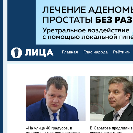
Главная
Глас народа
Рейтинги
«На улице 40 градусов, в
В Саратове продлили з
холодильниках все портится»:
проезд авто мимо