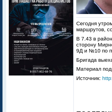
Сегодня утром
маршрутов, с
В 7.43 в райо
сторону Мирн
9Д и №10 по п
Бригада выеха
Материал под
Источник:
http