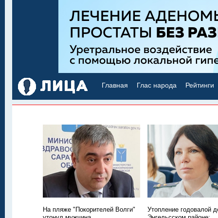
Главная
Глас народа
Рейтинги
На пляже "Покорителей Волги"
Утопление годовалой д
утонул мужчина
Энгельсском районе: