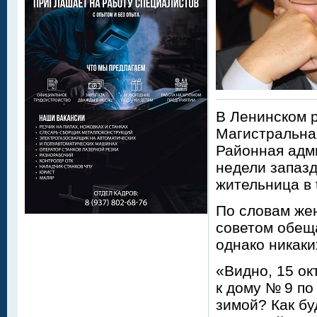
В Ленинском 
Магистральна
Районная адм
недели запаз
жительница в 
По словам же
советом обеща
однако никаки
«Видно, 15 ок
к дому № 9 по
зимой? Как бу