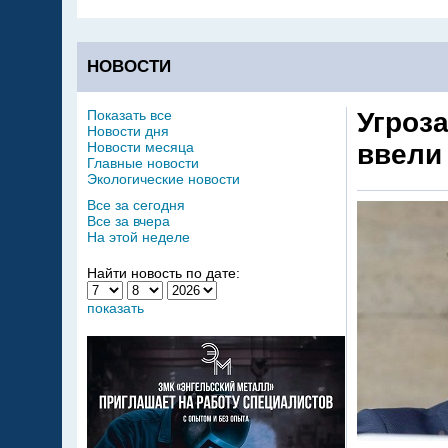
НОВОСТИ
Показать все
Угроз
Новости дня
Новости месяца
ввели
Главные новости
Экологические новости
Все за сегодня
Все за вчера
На этой неделе
Найти новость по дате:
показать