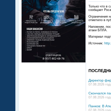
Только что в 
сообщает Роса
Ограничения н
отметило в пу
Напомним, пос
атаки БПЛА.
Материал подг
Источник:
http
ПОСЛЕДН
Директор фир
07.08.2026 год
Скончался па
07.08.2026 год
Панков: В Ат
07.08.2026 год