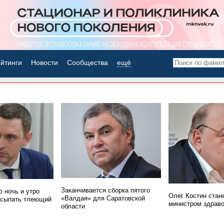
йтинги
Новости
Сообщества
ещё
НОВОСТИ ДНЯ
Заканчивается сборка пятого
 ночь и утро
Олег Костин стан
«Валдая» для Саратовской
асыпать тлеющий
министром здрав
области