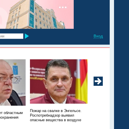
Вход
Минздрав: в регионе
Пожар на свалке в Энгельсе.
ет областным
заболеваемость ков
Роспотребнадзор выявил
оохранения
ОРВИ
опасные вещества в воздухе