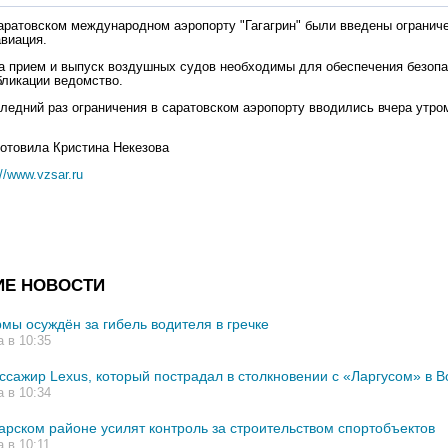
саратовском международном аэропорту "Гагагрин" были введены ограниче
виация.
а прием и выпуск воздушных судов необходимы для обеспечения безопа
бликации ведомство.
ледний раз ограничения в саратовском аэропорту вводились вчера утром
отовила Кристина Некезова
://www.vzsar.ru
ИЕ НОВОСТИ
мы осуждён за гибель водителя в гречке
а в 10:35
ссажир Lexus, который пострадал в столкновении с «Ларгусом» в В
а в 10:34
карском районе усилят контроль за строительством спортобъектов
а в 10:11