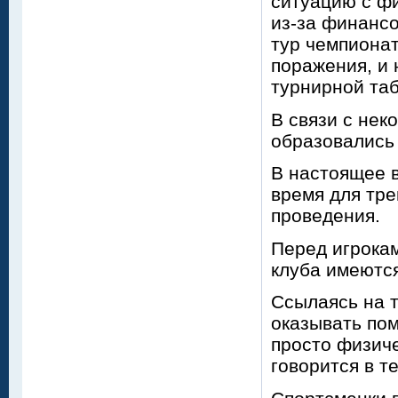
ситуацию с фи
из-за финанс
тур чемпионат
поражения, и 
турнирной таб
В связи с нек
образовались 
В настоящее в
время для тре
проведения.
Перед игрока
клуба имеются
Ссылаясь на т
оказывать пом
просто физиче
говорится в т