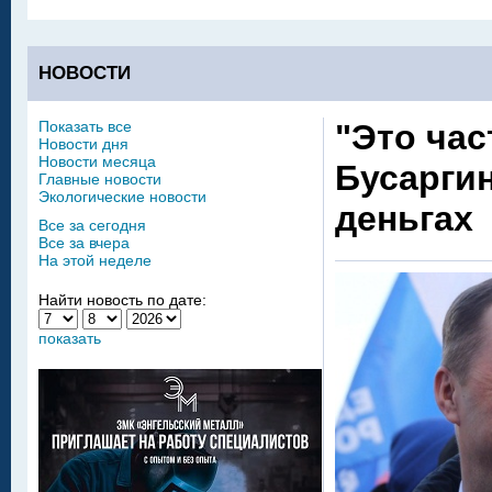
НОВОСТИ
Показать все
"Это час
Новости дня
Новости месяца
Бусаргин
Главные новости
Экологические новости
деньгах
Все за сегодня
Все за вчера
На этой неделе
Найти новость по дате:
показать