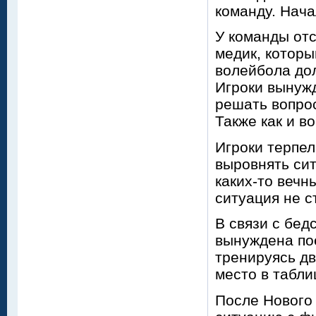
команду. Нача
У команды отс
медик, котор
волейбола дол
Игроки вынужд
решать вопро
Также как и в
Игроки терпел
выровнять си
каких-то вечн
ситуация не с
В связи с бе
вынуждена пое
тренируясь дв
место в табли
После Нового