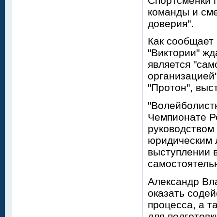
Спортсменки 
команды и сме
доверия".
Как сообщает
"Виктории" жд
является "са
организацией"
"Протон", выс
"Волейболистк
Чемпионате Ро
руководством 
юридическим 
выступлении в
самостоятель
Александр Вл
оказать содей
процесса, а т
для подготовк