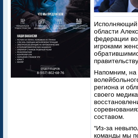
Исполняющий 
области Алек
федерации во
игроками женс
обратившимис
правительству
Напомним, на 
волейбольного
региона и обл
своего медика
восстановлени
соревнования
составом.
"Из-за невып
команды мы по