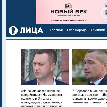
Главная
Глас народа
Рейтинги
«Не исключается внешнее
В Саратове в час пик н
воздействие». На мусорном
работают все троллей
полигоне в Энгельсе
маршруты кроме одног
ликвидируют задымление, к
(некоторые трамваи тож
работам привлекут тяжёлую