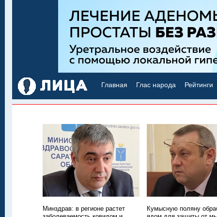
Главная
Глас народа
Рейтинги
Минздрав: в регионе растет
Кумысную поляну обра
заболеваемость ковидом и
ядом для защиты от м