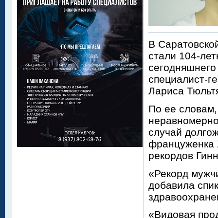
В Саратовско
стали 104-лет
сегодняшнего
специалист-г
Лариса Тюльт
По ее словам,
неравномерно.
случай долгож
француженка 
рекордов Гинн
«Рекорд мужчи
добавила спик
здравоохране
«Видовая прод