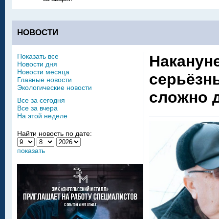
НОВОСТИ
Показать все
Наканун
Новости дня
Новости месяца
серьёзны
Главные новости
Экологические новости
сложно 
Все за сегодня
Все за вчера
На этой неделе
Найти новость по дате:
показать