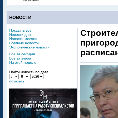
НОВОСТИ
Показать все
Строите
Новости дня
Новости месяца
пригоро
Главные новости
Экологические новости
расписа
Все за сегодня
Все за вчера
На этой неделе
Найти новость по дате:
показать