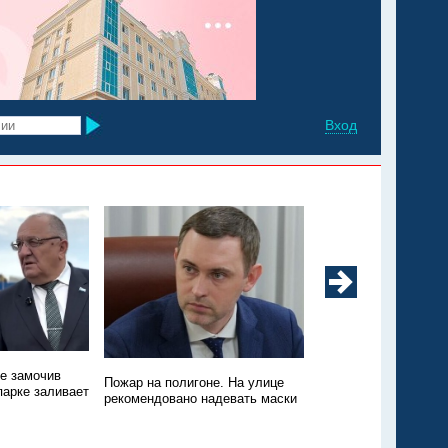
Вход
не замочив
Техники нет, зато пт
Пожар на полигоне. На улице
парке заливает
Пожар на свалке в Э
рекомендовано надевать маски
никто не тушит