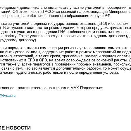
мендовали дополнительно оплачивать участие учителей в проведении г
стаций. Об этом пишет «ТАСС» со ссылкой на рекомендации Минпросвящ
 и Профсоюза работников народного образования и науки РФ.
участии учителей в едином государственном экзамене (ЕГЭ) и основном
). В документе содержатся рекомендации, которые предусматривают во
едагога к участию в проведении ГИА с обеспечением выплаты компенсац
ю работу. Такое условие советуют прописывать в трудовом договоре (
трудовому договору).
ер и порядок выплаты компенсации регионы устанавливают самостоятел
но быть указано: виды, содержание работ в рамках мероприятий по подг
говых аттестаций, а также сроки, требования, размер и порядок оплаты.
ействованных в ЕГЭ и ОГЭ, на время освобождают от основной работы. 
тся также участие педагогов в проведении пробных экзаменов, поскольку
В связи с тем, что это является дополнительной работой, то может осущ
огласия педагогических работников и после определения условий.
 главное - подпишитесь на наш канал в MAX Подписаться
//4vsar.ru
ИЕ НОВОСТИ