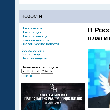
НОВОСТИ
Показать все
В Рос
Новости дня
Новости месяца
платит
Главные новости
Экологические новости
Все за сегодня
Все за вчера
На этой неделе
Найти новость по дате:
показать