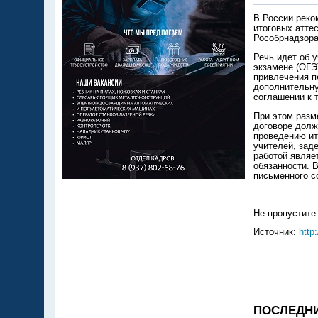
В России реко
итоговых атте
Рособрнадзора
Речь идет об 
экзамене (ОГЭ
привлечения п
дополнительну
соглашении к 
При этом разм
договоре долж
проведению ито
учителей, зад
работой являе
обязанности. 
письменного с
Не пропустите
Источник:
http:
ПОСЛЕДН