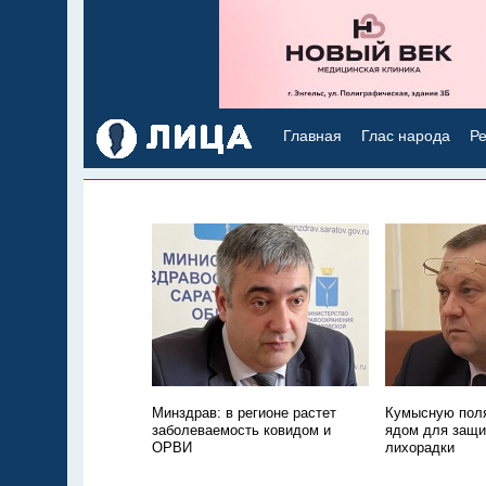
Главная
Глас народа
Ре
Минздрав: в регионе растет
Кумысную поля
заболеваемость ковидом и
ядом для защи
ОРВИ
лихорадки