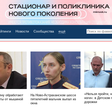
йтинги
Новости
Сообщества
ещё
НОВОСТИ ДНЯ
«Нельзя пройти, 
ну обработают
На Ново-Астраханском шоссе
ноги»: в Детском 
ты от мышиной
пятилетний мальчик выпал из
дорожки
окна