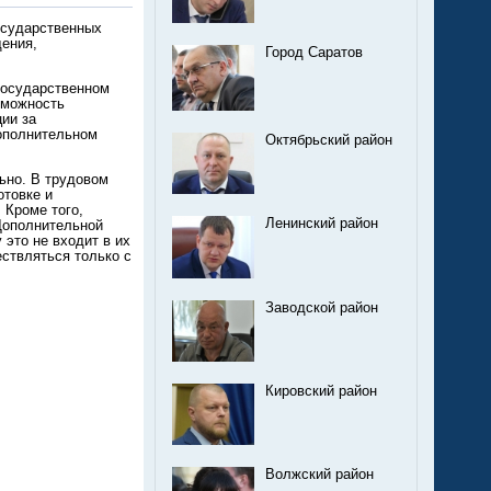
осударственных
ения,
Город Саратов
 государственном
зможность
ии за
дополнительном
Октябрьский район
ьно. В трудовом
отовке и
 Кроме того,
Ленинский район
Дополнительной
 это не входит в их
ествляться только с
Заводской район
Кировский район
Волжский район