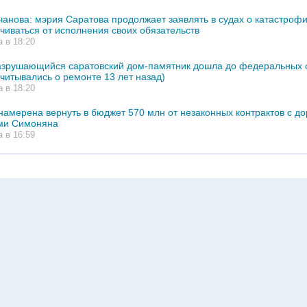
чанова: мэрия Саратова продолжает заявлять в судах о катастрофи
ачиваться от исполнения своих обязательств
а в 18:20
азрушающийся саратовский дом-памятник дошла до федеральных 
тчитывались о ремонте 13 лет назад)
а в 18:20
намерена вернуть в бюджет 570 млн от незаконных контрактов с 
ми Симоняна
а в 16:59