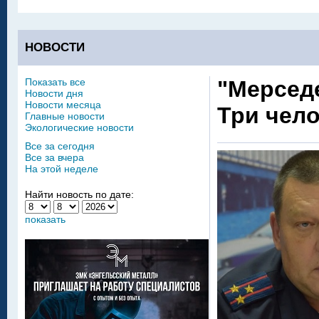
НОВОСТИ
Показать все
"Мерседе
Новости дня
Новости месяца
Три чело
Главные новости
Экологические новости
Все за сегодня
Все за вчера
На этой неделе
Найти новость по дате:
показать