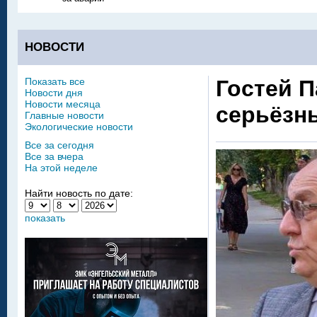
НОВОСТИ
Показать все
Гостей 
Новости дня
Новости месяца
серьёзн
Главные новости
Экологические новости
Все за сегодня
Все за вчера
На этой неделе
Найти новость по дате:
показать