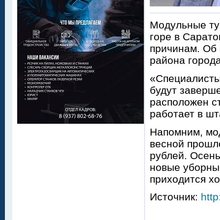
Модульные ту
горе в Сарато
причинам. Об
района города
«Специалисты
будут заверш
расположен ст
работает в ш
Напомним, мо
весной прошл
рублей. Осень
новые уборные
приходится хо
Источник:
http