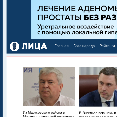
Главная
Глас народа
Рейтинги
Из Марксовского района в
В Энгельсе всю ночь и
Москву санавиацией доставили