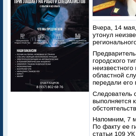
Вчера, 14 мая
утонул неизв
регионального
Предварительн
городского т
неизвестного 
областной слу
передали его
Следователь 
выполняется 
обстоятельст
Напомним, 7 м
По факту ее г
статьи 109 УК