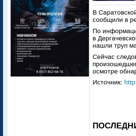
В Саратовской
сообщили в р
По информации
в Дергачевско
нашли труп ма
Сейчас следо
произошедшег
осмотре обна
Источник:
http
ПОСЛЕДН