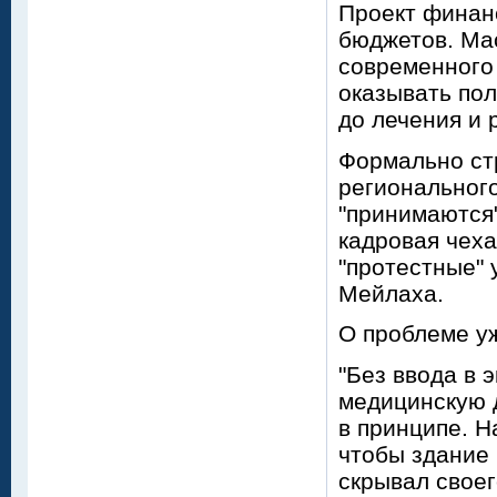
Проект финан
бюджетов. Ма
современного
оказывать пол
до лечения и 
Формально стр
регионального
"принимаются"
кадровая чех
"протестные" 
Мейлаха.
О проблеме уж
"Без ввода в
медицинскую д
в принципе. Н
чтобы здание 
скрывал своег