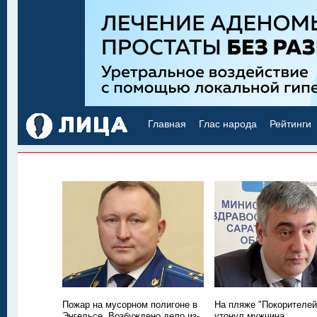
Главная
Глас народа
Рейтинги
Пожар на мусорном полигоне в
На пляже "Покорителей
Энгельсе. Возбуждено дело из-
утонул мужчина