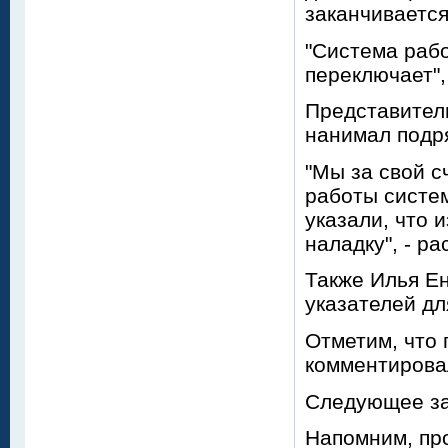
заканчиваетс
"Система рабо
переключает",
Представитель
нанимал подря
"Мы за свой с
работы систе
указали, что 
наладку", - ра
Также Илья Ен
указателей д
Отметим, что 
комментирова
Следующее за
Напомним, пр