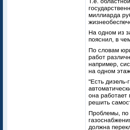
Т.е. областно
государственн
миллиарда ру
жизнеобеспеч
На одном из з
пояснил, в че
По словам юр
работ различ
например, си
на одном этаж
"Есть дизель-
автоматически
она работает 
решить самост
Проблемы, по 
газоснабжения
должна перекл