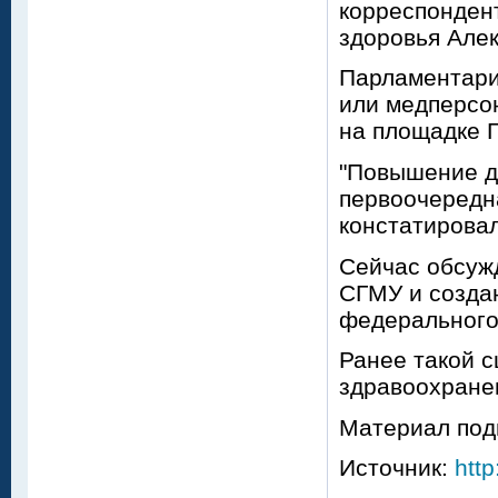
корреспондент
здоровья Але
Парламентари
или медперсон
на площадке 
"Повышение д
первоочередна
констатирова
Сейчас обсуж
СГМУ и созда
федерального
Ранее такой 
здравоохране
Материал под
Источник:
http