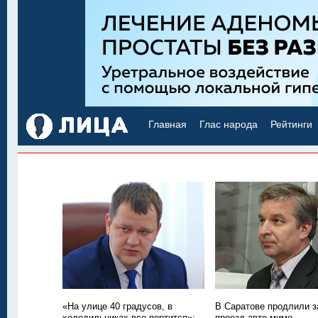
Главная
Глас народа
Рейтинги
«На улице 40 градусов, в
В Саратове продлили з
холодильниках все портится»:
проезд авто мимо