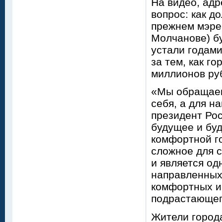
На видео, ад
вопрос: как д
прежнем мэре
Молчанове) бу
устали годам
за тем, как г
миллионов руб
«Мы обращаем
себя, а для н
президент Рос
будущее и бу
комфортной го
сложное для с
и является од
направленных
комфортных и
подрастающег
Жители город