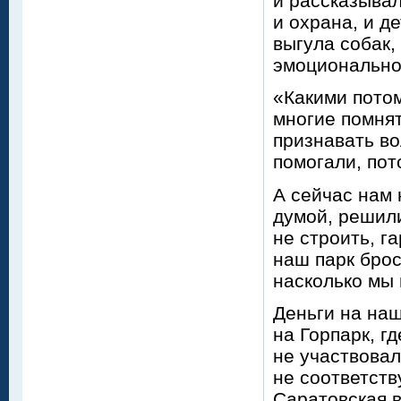
и рассказывал
и охрана, и д
выгула собак,
эмоционально
«Какими потом
многие помнят
признавать во
помогали, пот
А сейчас нам 
думой, решили
не строить, г
наш парк брос
насколько мы
Деньги на наш
на Горпарк, г
не участвовал
не соответст
Саратовская в