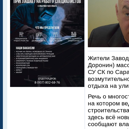
Жители Завод
Доронин) мас
СУ СК по Сара
возмутительн
отдыха на ули
Речь о многос
на котором ве
строительств
здесь всё нов
сообщают вла