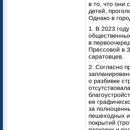
в то, что они
детей, прогол
Однако в гор
1. В 2023 год
общественных
в первоочеред
Прессовой в З
саратовцев.
2. Согласно п
запланирован
о разбивке ст
отсутствовала
благоустройс
ее графическ
за полноценн
пешеходных и 
покрытий (тро
парковки и ве