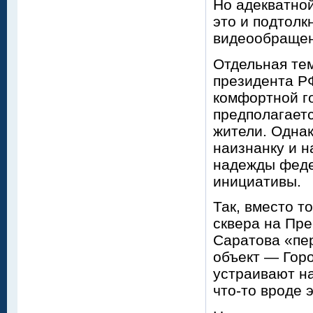
Но адекватной
это и подтолк
видеообращен
Отдельная те
президента Р
комфортной го
предполагаетс
жители. Однак
наизнанку и н
надежды феде
инициативы.
Так, вместо т
сквера на Пре
Саратова «пе
объект — Горо
устраивают н
что-то вроде 