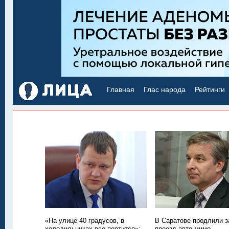
Главная
Глас народа
Рейтинги
«На улице 40 градусов, в
В Саратове продлили з
холодильниках все портится»:
проезд авто мимо