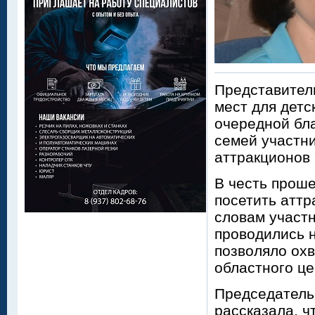
Представител
мест для детс
очередной бл
семей участни
аттракционов 
В честь прош
посетить аттр
словам участн
проводились н
позволяло охв
областного це
Председатель
рассказала, ч