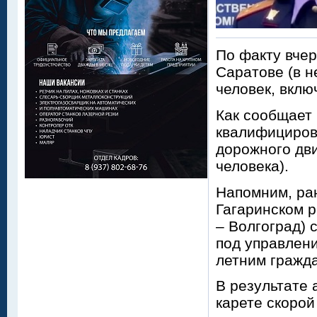
По факту вче
Саратове (в н
человек, вклю
Как сообщает
квалифицирова
дорожного дв
человека).
Напомним, ран
Гагаринском р
– Волгоград) 
под управлени
летним гражд
В результате 
карете скорой