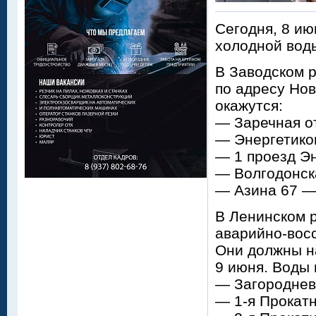
Сегодня, 8 ию
холодной вод
В Заводском 
по адресу Нов
окажутся:
— Заречная от
— Энергетико
— 1 проезд Эн
— Волгодонск
— Азина 67 —
В Ленинском 
аварийно-вос
Они должны на
9 июня. Воды
— Загороднев
— 1-я Прокатн