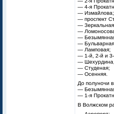
— 2-я Прокатн
— 4-я Прокатн
— Измайлова;
— проспект Ст
— Зеркальная
— Ломоносов
— Безымянна
— Бульварная
— Ламповая;
— 1-й, 2-й и 3
— Шехурдина,
— Студеная;
— Осенняя.
До полуночи в
— Безымянна
— 1-я Прокатн
В Волжском ра
— Аэропорт;