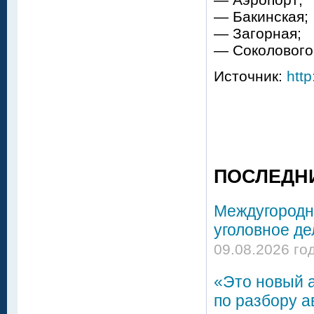
— Бакинская;
— Загорная;
— Соколовогор
Источник:
http
ПОСЛЕДН
Междугородни
уголовное де
09.08.2026 го
«Это новый а
по разбору а