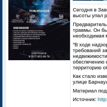
Сегодня в За
высоты упал р
Предварительн
травмы. Он бы
необходимая 
"В ходе надз
требований з
недвижимости,
обеспечению 
территорию об
Как стало изв
улице Барнау
Материал под
Источник:
http