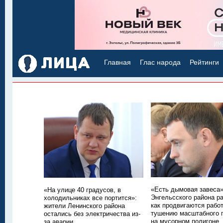
Главная
Глас народа
Рейтинги
«Есть дымовая завеса»
«На улице 40 градусов, в
Энгельсского района р
холодильниках все портится»:
как продвигаются рабо
жители Ленинского района
тушению масштабного 
остались без электричества из-
на мусорном полигоне
за аварии