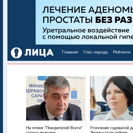
Главная
Глас народа
Рейтинги
На пляже "Покорителей Волги"
Утопление годовалой д
утонул мужчина
Энгельсском районе: