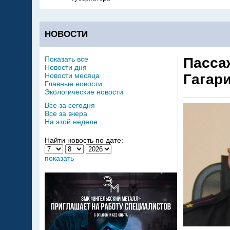
НОВОСТИ
Показать все
Пасса
Новости дня
Новости месяца
Гагар
Главные новости
Экологические новости
Все за сегодня
Все за вчера
На этой неделе
Найти новость по дате:
показать