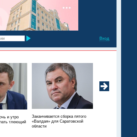
Вход
Заканчивается сборка пятого
очь и утро
Олег Костин станет 
«Валдая» для Саратовской
пать тлеющий
министром здравоох
области