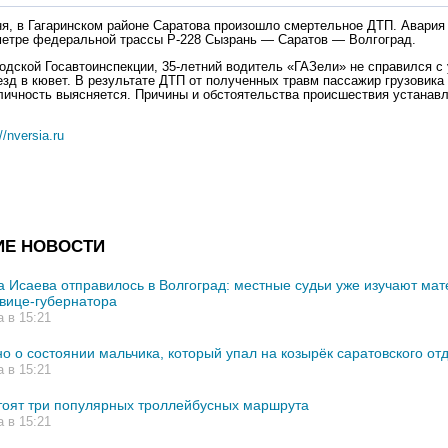
ня, в Гагаринском районе Саратова произошло смертельное ДТП. Авария 
метре федеральной трассы Р-228 Сызрань — Саратов — Волгоград.
одской Госавтоинспекции, 35-летний водитель «ГАЗели» не справился с
езд в кювет. В результате ДТП от полученных травм пассажир грузовика
 личность выясняется. Причины и обстоятельства происшествия устанав
//nversia.ru
ИЕ НОВОСТИ
 Исаева отправилось в Волгоград: местные судьи уже изучают ма
 вице-губернатора
а в 15:21
но о состоянии мальчика, который упал на козырёк саратовского от
а в 15:21
тоят три популярных троллейбусных маршрута
а в 15:21