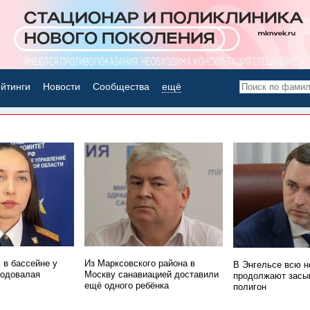
йтинги
Новости
Сообщества
ещё
НОВОСТИ ДНЯ
 в бассейне у
Из Марксовского района в
В Энгельсе всю н
годовалая
Москву санавиацией доставили
продолжают засы
ещё одного ребёнка
полигон