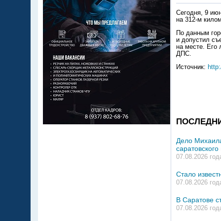
Сегодня, 9 ию
на 312-м кило
По данным гор
и допустил съ
на месте. Его
ДПС.
Источник:
http:
ПОСЛЕДН
Дело Михаила
саратовского
07.08.2026 год
Стало извест
07.08.2026 год
В Саратове с
07.08.2026 год