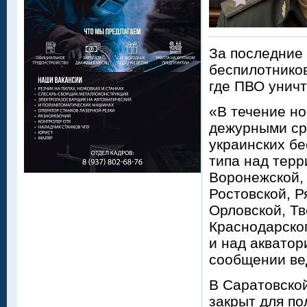
За последние 
беспилотнико
где ПВО унич
«В течение но
дежурными ср
украинских б
типа над терр
Воронежской, 
Ростовской, Р
Орловской, Тв
Краснодарског
и над аквато
сообщении ве
В Саратовской
закрыт для по