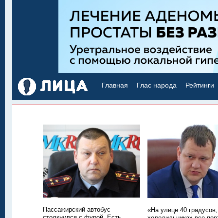
Главная
Глас народа
Рейтинги
Пассажирский автобус
«На улице 40 градусов,
столкнулся с фурой. Есть
холодильниках все пор