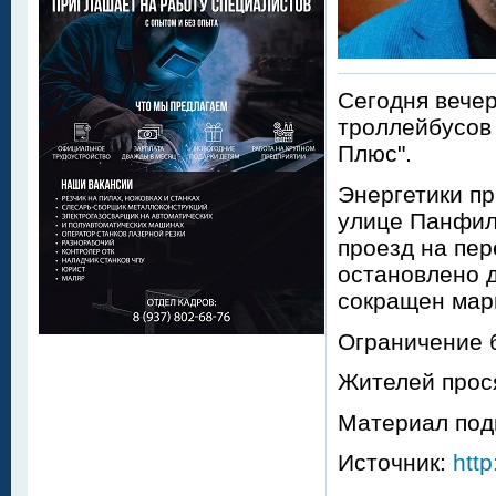
Сегодня вече
троллейбусов
Плюс".
Энергетики пр
улице Панфило
проезд на пе
остановлено 
сокращен мар
Ограничение б
Жителей прос
Материал под
Источник:
http