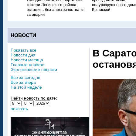
жители Ленинского района
полуразрушенного дом
остались без электричества из-
Крымской
за аварии
НОВОСТИ
Показать все
В Сарато
Новости дня
Новости месяца
останов
Главные новости
Экологические новости
Все за сегодня
Все за вчера
На этой неделе
Найти новость по дате:
показать