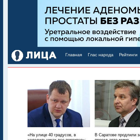
Главная
Глас народа
Рейтинги
«На улице 40 градусов, в
В Саратове продлили з
холодильниках все портится»:
проезд авто мимо